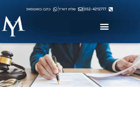
לתוכן
052-4212777
שלחו דוא״ל
כתבו בוואטסאפ